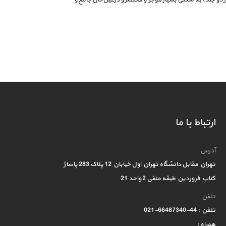
ارتباط با ما
آدرس
تهران مقابل دانشگاه تهران اول خیابان 12 پلاک 283 پاساژ
کتاب فروردین طبقه منفی 2 واحد 21
تلفن
تلفن : 44-66487340-021
همراه :