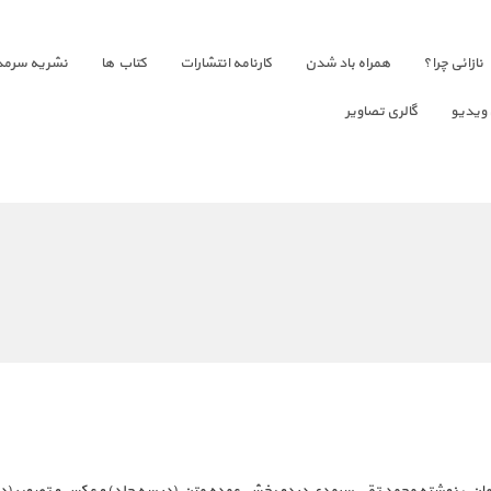
نازائی چرا؟
همراه باد شدن
کارنامه انتشارات
کتاب ها
نشریه سرمد
 ویدیو
گالری تصاویر
ن ، نوشته محمد تقی سرمدی در دو بخش عمده متن (در سه جلد) و عکس و تصویر (در دو