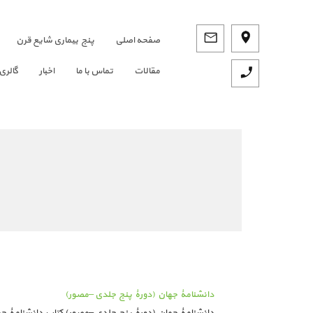
صفحه اصلي
پنج بیماری شایع قرن
مقالات
تماس با ما
اخبار
گالری
دانشنامۀ جهان (دورۀ پنج جلدی –مصور)
دانشنامۀ جهان (دورۀ پنج جلدی –مصور) کتاب دانشنامۀ جها