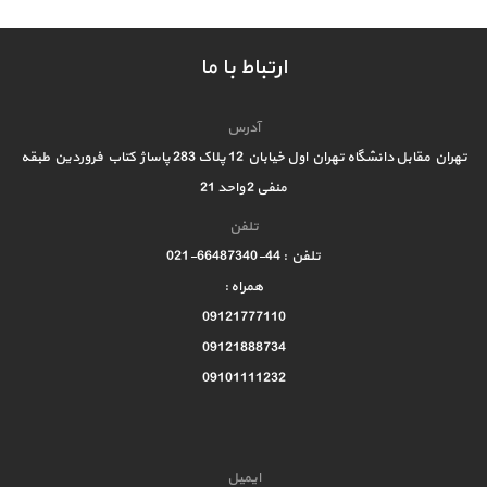
ارتباط با ما
آدرس
تهران مقابل دانشگاه تهران اول خیابان 12 پلاک 283 پاساژ کتاب فروردین طبقه
منفی 2 واحد 21
تلفن
تلفن : 44-66487340-021
همراه :
09121777110
09121888734
09101111232
ایمیل