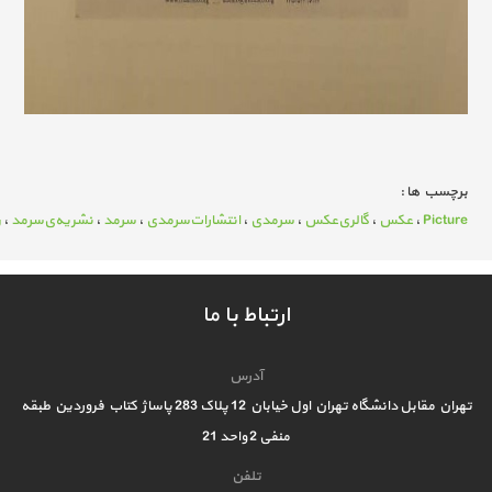
برچسب ها :
Picture
،
عکس
،
گالری‌عکس
،
سرمدی
،
انتشارات‌سرمدی
،
سرمد
،
نشریه‌ی‌سرمد
،
ر
ارتباط با ما
آدرس
تهران مقابل دانشگاه تهران اول خیابان 12 پلاک 283 پاساژ کتاب فروردین طبقه
منفی 2 واحد 21
تلفن