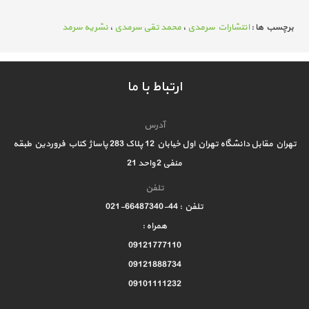
برچسب ها :
انتشارات سرمدی
،
محمد تقی سرمدی
،
نشریه سرمد
ارتباط با ما
آدرس
تهران مقابل دانشگاه تهران اول خیابان 12 پلاک 283 پاساژ کتاب فروردین طبقه
منفی 2 واحد 21
تلفن
تلفن : 44-66487340-021
همراه :
09121777110
09121888734
09101111232