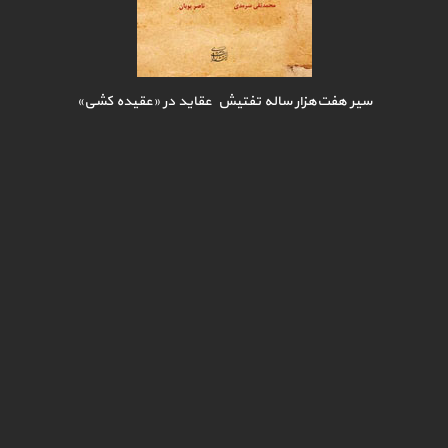
سیر هفت‌هزار ساله تفتیش عقاید در «عقیده کشی»