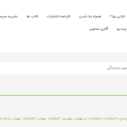
نازائی چرا؟
همراه باد شدن
کارنامه انتشارات
کتاب ها
نشریه سرمد
 ویدیو
گالری تصاویر
مید به زندگی
مدی
،
انتشارات
،
انتشارات در تهران
،
بهترین انتشارات تهران
،
انتشارات تهران
،
ناشر خ