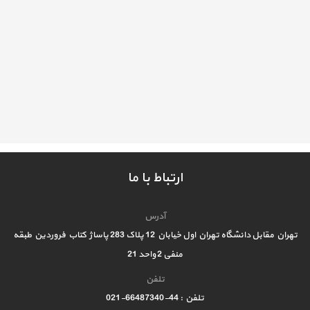
ارتباط با ما
آدرس
تهران مقابل دانشگاه تهران اول خیابان 12 پلاک 283 پاساژ کتاب فروردین طبقه
منفی 2 واحد 21
تلفن
تلفن : 44-66487340-021