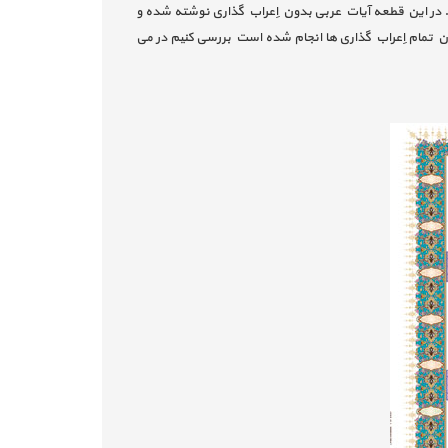
ور سورة حمد اثر میرعماد (1024-961 هـ ق) را مورد بررسی قرار دهیم. در این قطعه آیات عربی بدون اِعراب گذاری نوشته شده و
ن تمام اِعراب گذاری ها انجام شده است بررسی کنیم در می