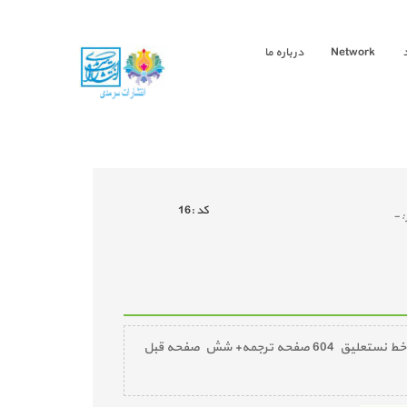
Network
درباره ما
كد :
16
:
-
قرآن سرمدی و توفیق اَبَدی نگاهی به تازه ترین قرآن چاپ شده به خط نستعلیق قرآن سرمدی، 1232 صفحه (شامل 604 صَفحه به خط نستعلیق 604 صفحه ترجمه+ شش صفحه قبل