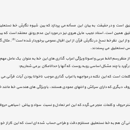
علیق است و در حقیقت به بیان این مسأله می پردازد که بین شیوه نگارش خط نستعلیق 
تعلیق همین است. استاد نجیب مایل هروی نیز در مورد این عدم رونق معتقد است که بین
(3)
و از این نظر خط نسخ در نگارش قرآن از این اقبال عمومی برخوردار شده است
. مثال گ
باس نستعلیق می پسندند.
 از منظر رسم الخط عربی و اصولا ویژگی اعراب گذاری های این خط به عنوان یک عامل مهم
آورد با چند مشکل اساسی روبه روست که آنها را حدالامکان بر می شماریم:
کلمات است که این نکته در مواجهه با اعراب گذاری موجب ناخوانا بودن آیات قرآنی می
روف دیگری که دارای سرکش و انتهای عمودی هستند، با ویژگی های هندسی خط مانند خط ن
یشتر حروف و کلمات منجر می گردد که این امر تعادل و نسبت سواد و بیاض (سیاهی حر
آنی آن هم به خط نستعلیق مستلزم دقت و طراحی حساب شده ای است که این کار از خوش