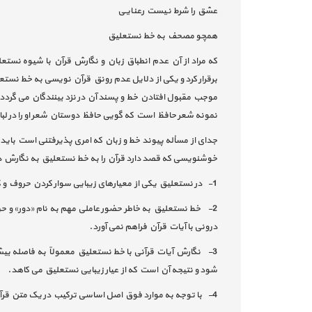
عشق را شرط نـیست رعنـایـی
همچو مصحف به خط نستعلیق
که مراد از آن عدم انطباق زبان و نگارش قرآن با شیوه نست
برقرار کرد و یکی از دلایل عدم رونق قرآن نویسی به خط نس
موجب مقبول افتادن خط و پسند آن در نزد بینندگان می گردد 
نمونه شعر حافظ است که گویی حافظ دوستان شعر او را در ل
جدای از مسأله پیوند خط و زبان که امری پذیرفتنی است باید
خوشنویسی که قصد دارد قرآن را به خط نستعلیق به نگارش در 
1-
در نستعلیق یکی از معیارهای زیبایی سوار کردن حروف و 
2-
خط نستعلیق به خاطر حضور عاملی مهم به نام «دور» و ح
درونی با آیات قرآن فراهم نمی آورد.
3-
نگارش آیات قرآنی با خط نستعلیق معمولاً به فاصله ب
شود و نتیجه آن است که از عیار زیبایی نستعلیق می کاهد.
4-
با توجه به موارد فوق اصل اساسی ترکیب در یک متن قر