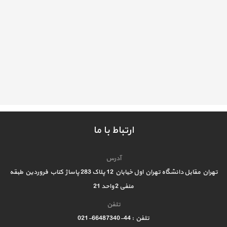
ارتباط با ما
آدرس
تهران مقابل دانشگاه تهران اول خیابان 12 پلاک 283 پاساژ کتاب فروردین طبقه
منفی 2 واحد 21
تلفن
تلفن : 44-66487340-021