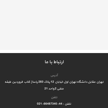
ارتباط با ما
آدرس
تهران مقابل دانشگاه تهران اول خیابان 12 پلاک 283 پاساژ کتاب فروردین طبقه
منفی 2 واحد 21
تلفن
تلفن : 44-66487340-021