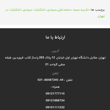
برچسب ها :
نشریه سرمد
،
محمدتقی سرمدی
،
انتشارات سرمدی
،
انتشارات در
تهران
ارتباط با ما
آدرس
تهران مقابل دانشگاه تهران اول خیابان 12 پلاک 283 پاساژ کتاب فروردین طبقه
منفی 2 واحد 21
تلفن
تلفن : 44-66487340-021
همراه :
09121777110
09121888734
09101111232