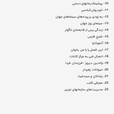
10- پیشینۀدرمانهای دستی
11- خودروان‌شناسی
12- به زودی بر پرده‌های سینماهای جهان
13- سینمای روز جهان
14- زندگی پس از فاجعه‌ای ناگوار
15- خلیج فارس
16- آنفولانزا
17- این فصل را با من بخوان
18- اتصال غنی به مرکز کائنات
19- والدین دیروز –فرزندان فردا
20- حیوانات زهردار
21- رضاخان و سید‌ضیاء
22- معرفی کتاب
23- مدیریت‌های سازمانهای نوین