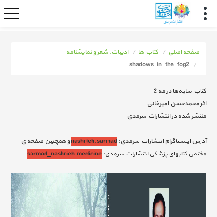
صفحه اصلی
کتاب ها
ادبیات، شعر و نمایشنامه
shadows-in-the-fog2
کتاب سایه‌ها در مه 2
اثر محمدحسن امیرخانی
منتشر شده در انتشارات سرمدی
آدرس اینستاگرام انتشارات سرمدی:
nashrieh.sarmad
و همچنین صفحه ی
مختص کتابهای پزشکی انتشارات سرمدی:
sarmad_nashrieh.medicine
.