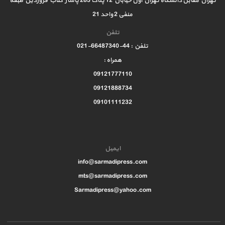
تهران مقابل دانشگاه تهران اول خیابان 12 پلاک 283 پاساژ کتاب فروردین طبقه
منفی 2 واحد 21
تلفن
تلفن : 44-66487340-021
همراه :
09121777110
09121888734
09101111232
ایمیل
info@sarmadipress.com
mts@sarmadipress.com
Sarmadipress@yahoo.com