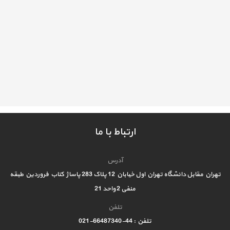
ارتباط با ما
آدرس
تهران مقابل دانشگاه تهران اول خیابان 12 پلاک 283 پاساژ کتاب فروردین طبقه
منفی 2 واحد 21
تلفن
تلفن : 44-66487340-021