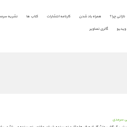
نازائی چرا؟
همراه باد شدن
کارنامه انتشارات
کتاب ها
نشریه سرمد
 ویدیو
گالری تصاویر
تقی سرمدی
است. یک کتاب متشکل از حرف ها عقاید نویسنده با بیان مختص نویسنده می باشد. برا