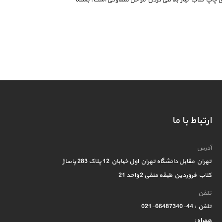
ارتباط با ما
آدرس
تهران مقابل دانشگاه تهران اول خیابان 12 پلاک 283 پاساژ
کتاب فروردین طبقه منفی 2 واحد 21
تلفن
تلفن : 44-66487340-021
همراه :