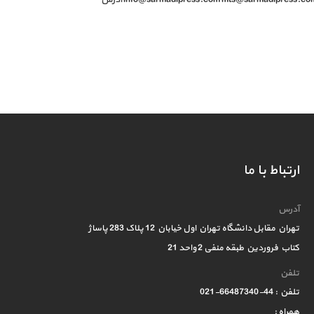
ارتباط با ما
آدرس
تهران مقابل دانشگاه تهران اول خیابان 12 پلاک 283 پاساژ
کتاب فروردین طبقه منفی 2 واحد 21
تلفن
تلفن : 44-66487340-021
همراه :