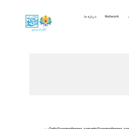
Network
درباره ما
تماس با انتشارات سرمدی تلفن : 44-66487340-021 همراه : 09121777110 09121888734 09101111232 ایمیل : info@sarmadipress.com mts@sarmadipress.com Sarmadipress@yahoo.com آدرس