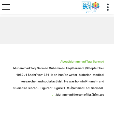
About Muhammad Taqi Sarmad
Muhammad Taqi Sarmad Muhammad Taqi Sarmadi (3 September
1952/1 Shahrīvar1331) is an Iranīan writer, historian, medical
researcher and social activist. He was born in Khumeīn and
studied at Tehran. (Figure 1) Figure 1. Muḥammad Taqī Sarmadī
...
Muḥammad the son of Ibrāhīm, a c