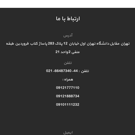
ارتباط با ما
آدرس
تهران مقابل دانشگاه تهران اول خیابان 12 پلاک 283 پاساژ کتاب فروردین طبقه
منفی 2 واحد 21
تلفن
تلفن : 44-66487340-021
همراه :
09121777110
09121888734
09101111232
ایمیل