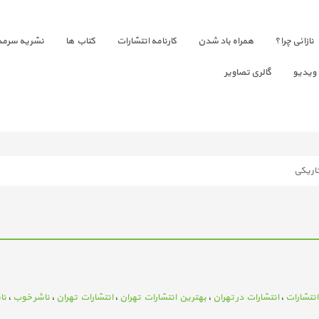
نازائی چرا؟
همراه باد شدن
کارنامه انتشارات
کتاب ها
نشریه سرمد
 ویدیو
گالری تصاویر
اریکی
انتشارات
،
انتشارات در تهران
،
بهترین انتشارات تهران
،
انتشارات تهران
،
ناشر خوب
،
نا