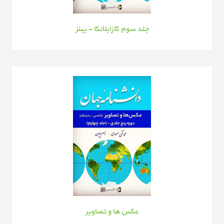
جلد سوم کازابلانکا - یینز
عکس ها و تصاویر