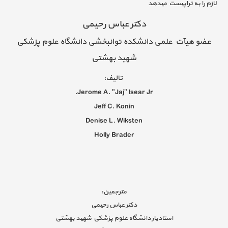
لازم را به تراپیست میدهد
دکتر عباس رحیمی
عضو هیآت علمی دانشکده توانبخشی دانشگاه علوم پزشکی
شهید بهشتی
تالیف:
Jerome A. "Jaj" lsear Jr.
Jeff C. Konin
Denise L. Wiksten
Holly Brader
مترجمين:
دکتر عباس رحیمی
استاديار دانشگاه علوم پزشكي شهيد بهشتي