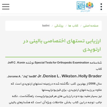
صفحه اصلی
کتاب ها
پزشکی
balini
ارزيابی تستهای اختصاصی بالينی در
ارتوپدی
Jeff C. Konin نوشته Special Tests for Orthopedic Examination شناسنامه
کتاب
ar Jr،Denise L. Wiksten،Holly Brader
.Jerome A. "Jaj" lse
سال 2006 از بهترین کتب نگاشته شده در زمینه تستهای ارتوپدی است که
علاوه بر رزیدنتهای ارتوپدی، برای فیزیوتراپیستها
نیز بسیار مفید بوده و در ارزیابی های هر فیزیوتراپیست راهگشاست. نکته
جالب توجه در این کتاب بخش ملاحظات ویژه آن است که هشدارهای بالینی