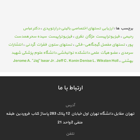
برچسب ها :
ارزيابی تستهای اختصاصی بالينی در ارتوپدی
،
دکتر عباس
رحیمی
،
فيزيوتراپيست مژگان نظری
،
فيزيوتراپيست سیده سحر همدست
پور
،
تستهای مفصل گیجگاهی-فکی
،
تستهای ستون فقرات گردنی
،
انتشارات
سرمدی
،
عضو هیآت علمی دانشکده توانبخشی دانشگاه علوم پزشکی شهید
بهشتی
،
Jerome A. "Jaj" lsear Jr. Jeff C. Konin Denise L. Wiksten Holl
ارتباط با ما
آدرس
تهران مقابل دانشگاه تهران اول خیابان 12 پلاک 283 پاساژ کتاب فروردین طبقه
منفی 2 واحد 21
تلفن