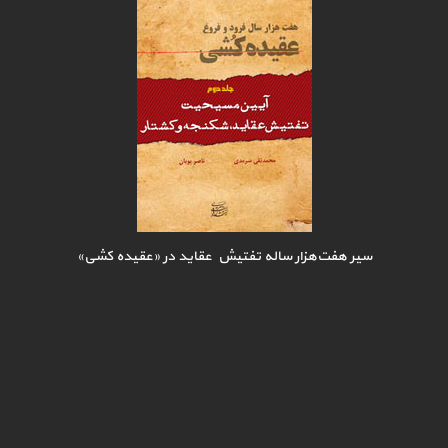
سیر هفت‌هزار ساله تفتیش عقاید در «عقیده کشی»