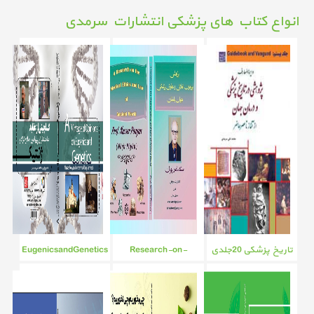
انواع کتاب های پزشکی انتشارات سرمدی
تاریخ پزشکی 20جلدی
Research-on-
EugenicsandGenetics
MedicalEthics