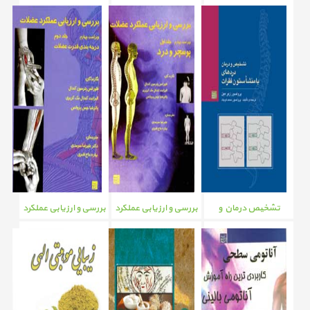
جهان
تشخیص درمان و
بررسی و ارزیابی عملکرد
بررسی و ارزیابی عملکرد
دردهای با منشا ستون
عضلات (پوستچر و درد)
عضلات (پوستچر و درد)
فقرات
جلد 1
جلد2