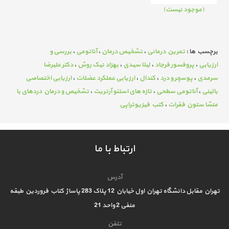
(موجود نیست)
برچسب ها :
تمرین درمانی
،
تشخیص درمان
،
آناتومی
،
بررسی و
ارزیابی
،
پروفسور فرجاد
،
لیلا سیدی
،
بهزاد نیک روش
،
دکتر علیرضا
سرمدی
،
پوسچر و درد
،
کندال
،
ارزیابی عملکرد عضلات
،
ارزیابی اختصاصی
بالینی
،
آناتومی سطحی
،
تازه های استئو آرتریت
،
تشخیص و درمان دردهای با
منشا ستون فقرات
،
کتب فیزیوتراپی
ارتباط با ما
آدرس
تهران مقابل دانشگاه تهران اول خیابان 12 پلاک 283 پاساژ کتاب فروردین طبقه
منفی 2 واحد 21
تلفن