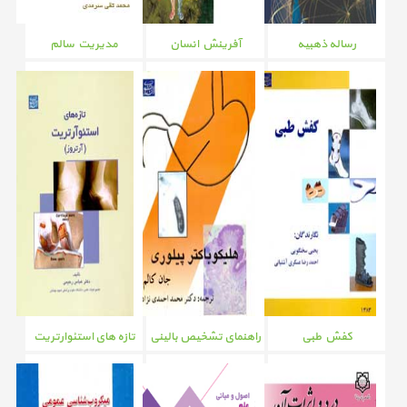
رساله ذهبیه
آفرینش انسان
مدیریت سالم
کفش طبی
راهنمای تشخیص بالینی
تازه های استئوارتریت
هلیکو باکترپیلوری
(آرتروز) (موجود نیست)