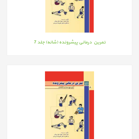
تمرین درمانی پیشرونده (شانه) جلد 7