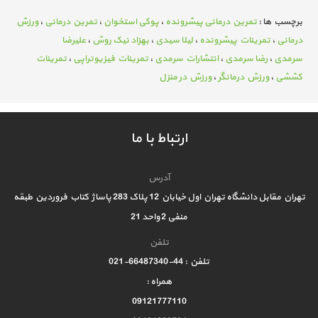
برچسب ها :
تمرین درمانی پیشرونده
،
پوکی استخوان
،
تمرین درمانی
،
ورزش
درمانی
،
تمرینات پیشرونده
،
لیلا سیدی
،
بهزاد نیک روش
،
علیرضا
سرمدی
،
رضا سرمدی
،
انتشارات سرمدی
،
تمرینات فیزیوتراپی
،
تمرینات
کششی
،
ورزش درمانگر
،
ورزش در منزل
ارتباط با ما
آدرس
تهران مقابل دانشگاه تهران اول خیابان 12 پلاک 283 پاساژ کتاب فروردین طبقه
منفی 2 واحد 21
تلفن
تلفن : 44-66487340-021
همراه :
09121777110