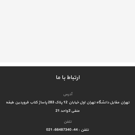
ارتباط با ما
آدرس
تهران مقابل دانشگاه تهران اول خیابان 12 پلاک 283 پاساژ کتاب فروردین طبقه
منفی 2 واحد 21
تلفن
تلفن : 44-66487340-021