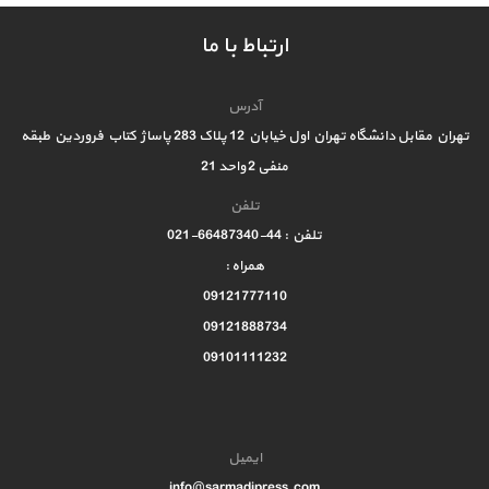
ارتباط با ما
آدرس
تهران مقابل دانشگاه تهران اول خیابان 12 پلاک 283 پاساژ کتاب فروردین طبقه
منفی 2 واحد 21
تلفن
تلفن : 44-66487340-021
همراه :
09121777110
09121888734
09101111232
ایمیل
info@sarmadipress.com