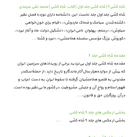
شاه کشی1 | شاه کشی جلد اول | کتاب شاه کشی | محمد تقی سرمدی
شاه کشی جلد اول جلد نخست این دانشنامه دارای نوزده فصل نظیر
«کشته‌شدن سیامک و ضحاک ماردوش»، «قیام برای خون‌خواهی
سیاوش»، «رستم، پهلوان نامی ایران»، «تشکیل دولت ماد و آغاز نبرد»،
«کوروش بزرگ مؤسس سلسله هخامنشی»، «نبرد و کشتا
...
مقدمه شاه کشی جلد 1
مقدمه شاه کشی جلد اول بی‌تردید برخی از رویدادهای سرزمین ایران
که بیش از دوازده‌هزار سال آثار ماندگار و تاریخ دارد، از حملۀاسکندر
مقدونی به قلمرو هخامنشیان گرفته تا سقوط ایران به دست اعراب و
ظهور اسلام و رواج آن و جنبش مشروطیت در کشور ما بی‌نظیر بوده است.
در آن روزگاران حق و قانون،
...
بخشی ار عکس های جلد 1 شاه کشی
بخشی ار عکس های جلد 1 شاه کشی
...