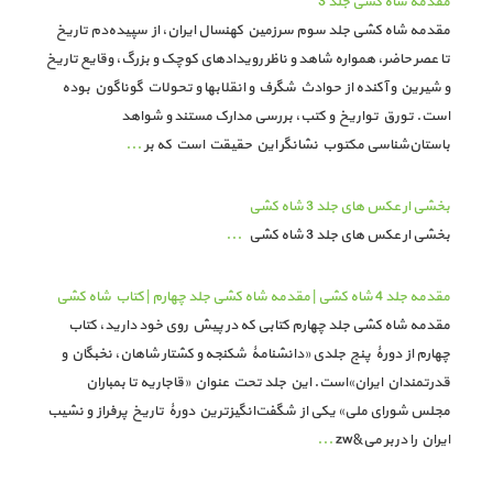
مقدمه شاه کشی جلد 3
مقدمه شاه کشی جلد سوم سرزمین کهنسال ایران، از سپیده‌دم تاریخ
تا عصر حاضر، همواره شاهد و ناظر رویدادهای کوچک و بزرگ، وقایع تاریخ
و شیرین و آکنده از حوادث شگرف و انقلابها و تحولات گوناگون بوده
است. تورق تواریخ و کتب، بررسی مدارک مستند و شواهد
باستان‌شناسی مکتوب نشانگر این حقیقت است که بر
...
بخشی ار عکس های جلد 3 شاه کشی
بخشی ار عکس های جلد 3 شاه کشی
...
مقدمه جلد 4 شاه کشی | مقدمه شاه کشی​​​​​​​ جلد چهارم | کتاب شاه کشی
مقدمه شاه کشی جلد چهارم کتابی که در پیش روی خود دارید، کتاب
چهارم از دورۀ پنج جلدی «دانشنامۀ شکنجه و کشتار شاهان، نخبگان و
قدرتمندان ایران»است. این جلد تحت عنوان «قاجاریه تا بمباران
مجلس شورای ملی» یکی از شگفت‌انگیزترین دورۀ تاریخ پرفراز و نشیب
ایران را دربر می&zw
...