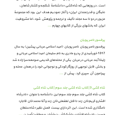
است. در روزهایی که شاه‌کشی «دانشنامۀ شکنجه و کشتار شاهان،
نخبگان و قدرتمندان ایران» را آغاز نمودیم هدف این بود که مجموعۀ
مزبور در دو تا سه مجلد تألیف و ترجمه و پژوهش شود.اما مشروطیت
ایران که بخشهای بزرگی از کتابهای چهارم
...
پرفسور ناصر پویان
پرفسور ناصر پویان ناصر پویان (امید اسلامی عربانی پیشین) به سال
1317 خورشیدی از پدر و مادری به نام سلیمان امید اسلامی عربانی و
زلیخا آبند عربانی در عربان یکی از محله‌های قدیمی صومعه‌سرا زاده شد
و بخش قابل توجهی از روزگار کودکی و نوجوانی خود را در همان محله و
پیرامون آن سپری کرد. پیش از
...
شاه کشی 3 | کتاب شاه کشی جلد سوم | کتاب شاه کشی
کتاب شاه کشی جلد سوم جلد سوم این دانشنامه با عنوان «نادرشاه
افشار و کریم‌خان زند تا قتل لطفعلی‌خان زند و آغا محمدخان قاجار»
نامگذاری شده است. این اثر دارای بیست فصل نظیر «شاه‌سلطان
حسین، نادرشاه افشار»، «لشکرکشی درخشان و موفقیت‌آمیز ن
...