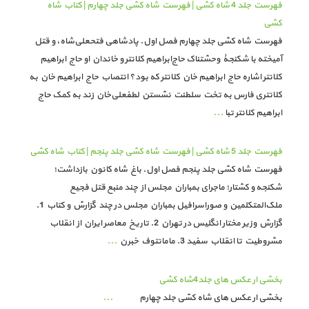
فهرست جلد 4 شاه کشی | فهرست شاه کشی جلد چهارم | کتاب شاه
کشی
فهرست شاه کشی جلد چهارم فصل اول. پادشاهی فتحعلی‌شاه، و قتل
آمیخته با شکنجۀ وحشتناک حاج‌ابراهیم کلانتر و خاندان او حاج ابراهیم
کلانتر اشاره حاج ابراهیم خان کلانتر که بود؟ انتصاب حاج ابراهیم خان به
کلانتری فارس به تخت سلطنت نشستن لطفعلی‌خان زند به کمک حاج
ابراهیم کلانتر تبا
...
فهرست جلد 5 شاه کشی | فهرست شاه کشی جلد پنجم | کتاب شاه کشی
فهرست شاه کشی جلد پنجم فصل اول. باغ شاه کانون بازداشت؛
شکنجه و کشتار؛ ماجرای بمباران مجلس از چند منبع قتل فجیع
ملک‌المتکلمین و صوراسرافیل بمباران مجلس در چند گزارش و کتاب 1.
گزارش وزیر مختار انگلیس در تهران 2. تاریخ معاصر ایران از انقلاب
مشروطیت تا انقلاب سفید 3. مامانتوف خبرن
...
بخشی ار عکس های جلد4شاه کشی
بخشی ار عکس های شاه کشی جلد چهارم
...