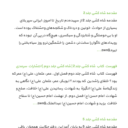
مقدمه شاه کشی جلد2
مقدمه شاه کشی جلد 2 از سپیده‌دم تاریخ تا امروز، ایرانی سپر بلای
بسیاری از حوادث خونین و دردناک و شکنجه‌های وحشتناک بوده است.
او با بی‌حوصلگی و شتابزدگی و سبکسری، هیچ‌گاه در پی آن نبوده که
رویدادهای ناگوار را سخت‌تر، دشمن را خشمگین‌تر و روز سیاه‌بختی را
تیره&zwn
...
فهرست کتاب شاه کشی جلد2 | شاه کشی جلد دوم | انتشارات سرمدی
فهرست کتاب شاه کشی جلد دوم فصل اول. عمر، عثمان، علی(ع) عمر که
بود؟ خلفای راشدین که بودند؟ ابوبکر، عمر، عثمان علی(ع) نگاهی به
زندگینامۀ علی(ع) انگیزۀ به شهادت رسانیدن علی(ع) خلافت، صلح و
شهادت امام حسن(ع) فصل دوم. از نهضت امام حسین(ع) تا سفاح
خلافت یزید و شهادت امام حسین(ع) عبدالملک&zwn
...
مقدمه شاه کشی جلد 5
مقدمه شاه کشی جلد 5 به پایان آمد این دفتر حکایت همچنان باقی