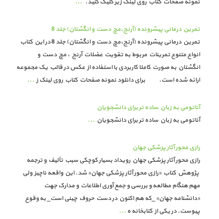
نمونه صفحات کتاب روی لینک زیر کلیک کنید.
...
تمرین درمانی پیشرونده (آرنج،مچ دست و انگشتان) جلد 8
تمرین درمانی پیشرونده (آرنج،مچ دست و انگشتان) جلد 8 در این کتاب
انواع متنوع تمرینات مربوط به تقویت عضلات آرنج ، مچ دست و
انگشتان به صورت کاملا کاربردی با استفاده از عکس در قالب یک مجموعه
ارائه شده است. برای دانلود نمونه صفحات کتاب روی لینک ز
...
آناتومی به زبان ساده تر برای دانشجویان
آناتومی به زبان ساده تر برای دانشجویان
...
رازی محور آثار پزشکی جهان
رازی محور آثار پزشکی جهان رویداد بسیار کوچکی سبب تألیف و ترجمه
پژوهش کتاب «رازی محور آثار پزشکی جهان» شد. این واقعه ناچیز ولی
مهم هنگام مطالعه و بررسی و جمع آوری اطلاعات و مدارک جهت
«دانشنامه جهان» _که هم اکنون در دست حروف چینی است_ به وقوع
پیوست. در یکی از کتابخانه ه
...