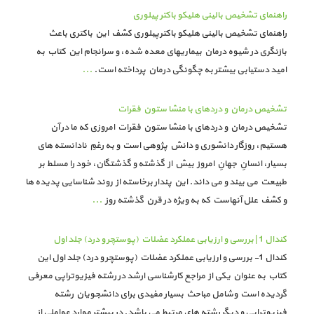
راهنمای تشخیص بالینی هلیکو باکتر پیلوری
راهنمای تشخیص بالینی هلیکو باکترپیلوری کشف این باکتری باعث
بازنگری در شیوه درمان بیماریهای معده شده، و سرانجام این کتاب به
امید دستیابی بیشتر به چگونگی درمان پرداخته است.
...
تشخیص درمان و دردهای با منشا ستون فقرات
تشخیص درمان و دردهای با منشا ستون فقرات امروزی که ما در آن
هستیم، روزگار دانشوری و دانش پژوهی است و به رغمِ نادانسته های
بسیار، انسانِ جهانِ امروز بیش از گذشته و گذشتگان، خود را مسلط بر
طبیعت می بیند و می داند. این پندار برخاسته از روند شناسایی پدیده ها
و کشف علل آنهاست که به ویژه در قرن گذشته روز
...
کندال 1 | بررسی و ارزیابی عملکرد عضلات (پوستچر و درد) جلد اول
کندال 1- بررسی و ارزیابی عملکرد عضلات (پوستچر و درد) جلد اول این
کتاب به عنوان یکی از مراجع کارشناسی ارشد در رشته فیزیوتراپی معرفی
گردیده است وشامل مباحث بسیار مفیدی برای دانشجویان رشته
فیزیوتراپی و دیگر رشته های مرتبط می باشد. در بیشتر موارد عواملی از