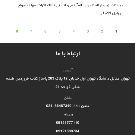
حیوانات زهردار 8- کندوان 9- آیا می‌دانستی؟ 10- اثرات مهلک امواج
موبایل 11- فی
...
8
7
6
5
4
3
2
1
ارتباط با ما
آدرس
تهران مقابل دانشگاه تهران اول خیابان 12 پلاک 283 پاساژ کتاب فروردین طبقه
منفی 2 واحد 21
تلفن
تلفن : 44-66487340-021
همراه :
09121777110
09121888734