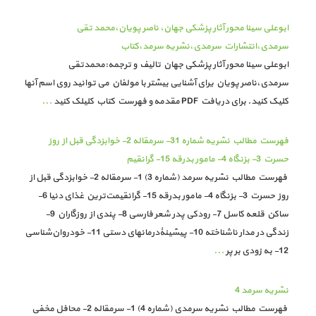
ابوعلی سینا محور آثار پزشکی جهان، ناصر پویان،محمد تقی
سرمدی،انتشارات سرمدی،نشریه سرمد،کتاب
ابوعلی سینا محور آثار پزشکی جهان تالیف و ترجمه:محمدتقی
سرمدی،ناصر پویان یرای آشنایی بیشتر با مولفان می توانید روی اسم آنها
کلیک کنید. برای دریافت PDF مقدمه و فهرست کتاب کلیلک کنید
...
فهرست مطالب نشریه شماره 31- سرمقاله 2- خوابزدگی قبل از روز
حسرت 3- بزنگاه 4- مامور بدرقه 15- گرانقیم
فهرست مطالب نشریه سرمد (شماره 3) 1- سرمقاله 2- خوابزدگی قبل از
روز حسرت 3- بزنگاه 4- مامور بدرقه 15- گرانقیمت‌ترین غذای دنیا 6-
ساکن قلعه کاسل 7- رودکی پدر شعر فارسی 8- پندی از روزگاران 9-
زندگی در مدار ناشناخته 10- پیشینۀدرمانهای دستی 11- خودروان‌شناسی
12- به زودی بر پر
...
نشریه سرمد 4
فهرست مطالب نشریه سرمدی (شماره 4) 1- سرمقاله 2- محافل مخفی