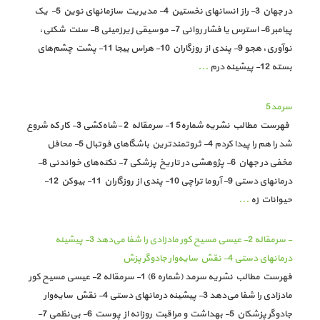
در جهان 3- راز انسانهای نخستین 4- مدیریت سازمانهای نوین 5- یک
پیامبر 6- استرس یا فشار روانی 7- موسیقی زیرزمینی 8- سنت شکنی‌،
نوآوری، هجو 9- پندی از روزگاران 10- هراس بیجا 11- پشت چشم‌های
بسته 12- پیشینه درم
...
سرمد5
فهرست مطالب نشریه شماره5 1- سرمقاله 2 -شاه‌کشی 3- کار که شروع
شد را هم را پیدا کردم 4- ثروتمندترین باشگاهای فوتبال 5- محافل
مخفی در جهان 6- پژوهشی در تاریخ پزشکی 7- نکته‌های خواندنی 8-
درمانهای دستی 9- آروما تراچی 10- پندی از روزگاران 11- بیوکن 12-
حیوانات زه
...
- سرمقاله 2- عیسی مسیح کور مادزادی را شفا می‌دهد 3- پیشینه
در‌مانهای دستی 4- نقش سایه‌وار جادوگر پزش
فهرست مطالب نشریه سرمد (شماره 6) 1- سرمقاله 2- عیسی مسیح کور
مادزادی را شفا می‌دهد 3- پیشینه در‌مانهای دستی 4- نقش سایه‌وار
جادوگر پزشکان 5- بهداشت و مراقبت روزانه از پوست 6- بی‌نظمی 7-