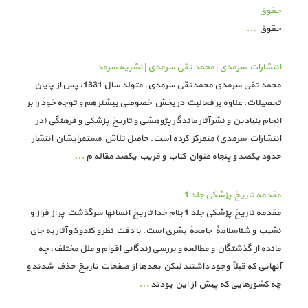
حقوق
حقوق
...
انتشارات سرمدی | محمد تقی سرمدی | نشریه سرمد
محمد تقی سرمدی محمدتقی سرمدی، متولد سال 1331، پس از پایان
تحصیلات، علاوه بر فعالیت در بخش خصوصی بیشتر هم و توجه خود را بر
انجام بنیادین و نشر آثار ماندگار پژوهشی و تاریخ پزشکی و فرهنگی (در
انتشارات سرمدی) متمرکز کرده است. حاصل تلاش مستمرایشان انتشار
حدود یکصد و پنجاه عنوان کتاب و قریب یکصد مقاله م
...
مقدمه تاریخ پزشکی جلد 1
مقدمه تاریخ پزشکی جلد 1 بنام خدا تاریخ انسانها سرگذشت پر از فراز و
نشیب و شناسنامۀ جامعۀ بشری است. با دقت نظر و کندوکاو آثار به جای
مانده از گذشتگان و مطالعه و بررسی زندگانی اقوام و ملل مختلف، چه
آنهایی که قبلاً وجود داشتند لیکن بعدها از صفحات تاریخ حذف شدند و
چه کشورهایی که پیش از این بودند
...