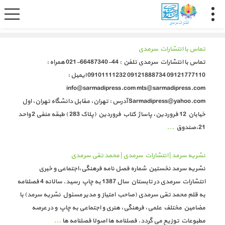
تماس با انتشارات سرمدی
تماس با انتشارات سرمدی تلفن : 44-66487340-021 همراه :
09121777110 09121888734 09101111232 ایمیل :
info@sarmadipress.com mts@sarmadipress.com
Sarmadipress@yahoo.com آدرس : تهران، مقابل دانشگاه تهران، اول
خیابان 12 فروردین، پاساژ کتاب فروردین (پلاک 283 ) طبقه منفی 2 واحد
21،صندوق
...
نشریه سرمد | انتشارات سرمدی | محمد تقی سرمدی
نشریه سرمد نخستین شماره فصل نامه فرهنگی،اجتماعی و خبری
انتشارات سرمدی در تابستان سال 1387 به چاپ رسید. سالانه 4 فصلنامه
به قلم محمد تقی سرمدی (صاحب امتیاز و مدیر مسئول نشریه سرمد) با
مضامین مختلف علمی، فرهنگی، هنری و اجتماعی به چاپ و در عرصه
مطبوعات توزیع می گردد. فصلنامه ها اصولا فصلنامه ها
...