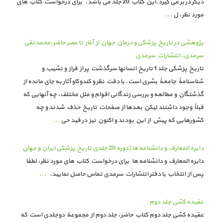
دیگر در بر می گیرد.این کتاب 20 جلد می باشد. برای درخواست کتاب های
مورد نظر، ل
...
پژوهشی در تاریخ پزشکی و درمان جهان از آغاز تا عصر حاضر،محمدتقی
سرمدی، انتشارات سرمدی
تاریخ پزشکی جلد1 تاریخ انسانها سرگذشت پر از فراز و نشیب و
شناسنامۀ جامعۀ بشری است. با دقت نظر و کندوکاو آثار به جای مانده از
گذشتگان و مطالعه و بررسی زندگانی اقوام و ملل مختلف، چه آنهایی که
قبلاً وجود داشتند لیکن بعدها از صفحات تاریخ حذف شدند و چه
کشورهایی که پیش از این بودند و اکنون نیز در قید حی
...
دایره المعارف و دانشنامه ها | دوره 20 جلدی تاریخ پزشکی ایران و جهان
دایره المعارف و دانشنامه ها برای درخواست کتاب های مورد نظر، لطفا
پس از انتخاب با دفتر انتشارات سرمدی تماس حاصل نمایید.
...
عقیده کشی جلد دوم
عقیده کشی جلد دوم کتاب حاضر، جلد دوم از مجموعة دوجلدی است که