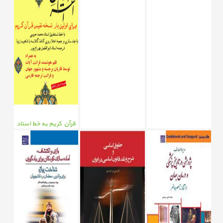
قرآن کریم به خط استاد
محمد حبیبی
ترجمه استاد ابوالفضل
بهرام­پور