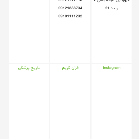
فروردین طبقه منفی 2
09121777110
واحد 21
09121888734
09101111232
instagram
قرآن کریم
تاریخ پزشکی