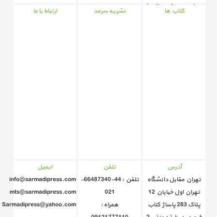
درمان، پرستاری، تاریخ
کتاب ها
نشریه سرمد
ارتباط با ما
پزشکی، ادبیات، هنرو
نوجوانان است.
آدرس
تلفن
ایمیل
تهران مقابل دانشگاه
تلفن : 44-66487340-
info@sarmadipress.com
تهران اول خیابان 12
021
mts@sarmadipress.com
پلاک 283 پاساژ کتاب
همراه :
Sarmadipress@yahoo.com