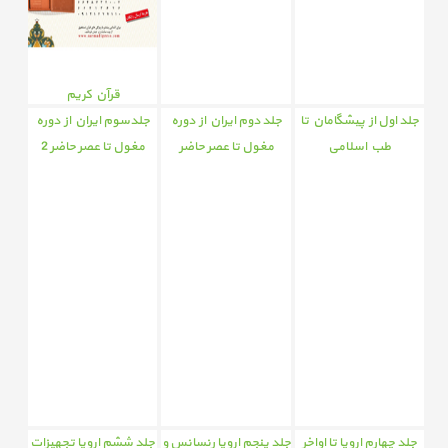
قرآن کریم
جلد اول از پیشگامان تا
جلد دوم ایران از دوره
برای اولین بار نسخه
جلدسوم ایران از دوره
طب اسلامی
مغول تا عصر حاضر
مغول تا عصر حاضر 2
نفیس قرآن کریم به خط
نستعلیق با قلم
هوشمند بصیر
جلد چهارم اروپا تا اواخر
جلد پنجم اروپا رنسانس و
جلد ششم اروپا تجهیزات