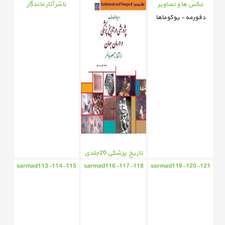
عکس ها و تصاویر
ناشر آثار ماندگار
دفورمه - یوکوماها
تاریخ پزشکی 20جلدی
sarmad113-114-115
sarmad116-117-118
sarmad119-120-121